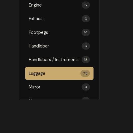
Engine
12
Exhaust
3
Footpegs
14
Handlebar
6
Handlebars / Instruments
18
Luggage
75
Mirror
3
Mirrors
16
Protection
146
Rally Kit
1