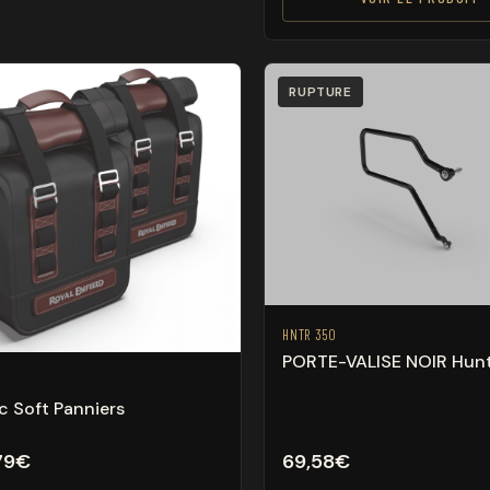
RUPTURE
HNTR 350
PORTE-VALISE NOIR Hun
c Soft Panniers
79
€
69,58
€