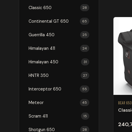
Classic 650
28
Continental GT 650
65
Guerrilla 450
25
Himalayan 411
24
Himalayan 450
31
HNTR 350
27
Interceptor 650
55
Meteor
45
BEAR 650
Classi
Scram 411
15
240,
Shotgun 650
28