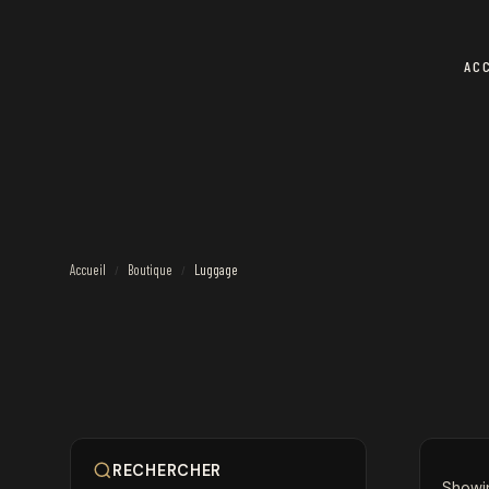
AC
Accueil
Boutique
Luggage
/
/
RECHERCHER
Showin