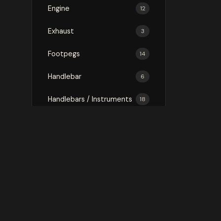
Engine
12
Exhaust
3
Footpegs
14
Handlebar
6
Handlebars / Instruments
18
Luggage
75
Mirror
3
Mirrors
16
Protection
146
Rally Kit
1