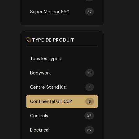
Super Meteor 650
37
TYPE DE PRODUIT
Tous les types
Bodywork
21
Centre Stand Kit
1
Continental GT CUP
8
Controls
34
Electrical
32