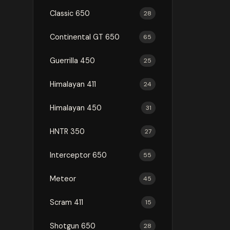
Classic 650
28
Continental GT 650
65
Guerrilla 450
25
Himalayan 411
24
Himalayan 450
31
HNTR 350
27
Interceptor 650
55
Meteor
45
Scram 411
15
Shotgun 650
28