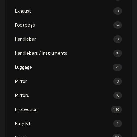
Exhaust
3
Footpegs
14
Handlebar
6
Handlebars / Instruments
18
Luggage
75
Mirror
3
Mirrors
16
Protection
146
Rally Kit
1