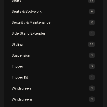
Seats
69
Seats & Bodywork
6
Security & Maintenance
12
Side Stand Extender
1
Styling
68
Suspension
2
Tripper
3
Tripper Kit
1
Windscreen
2
Windscreens
2