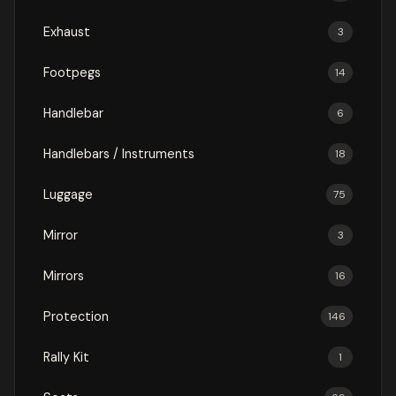
Exhaust
3
Footpegs
14
Handlebar
6
Handlebars / Instruments
18
Luggage
75
Mirror
3
Mirrors
16
Protection
146
Rally Kit
1