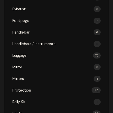
Exhaust
3
Footpegs
14
Handlebar
6
Handlebars / Instruments
18
Luggage
75
Mirror
3
Mirrors
16
Protection
146
Rally Kit
1