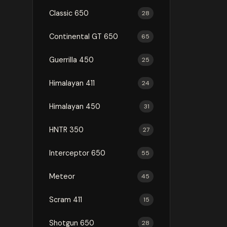
Classic 650
28
Continental GT 650
65
Guerrilla 450
25
Himalayan 411
24
Himalayan 450
31
HNTR 350
27
Interceptor 650
55
Meteor
45
Scram 411
15
Shotgun 650
28