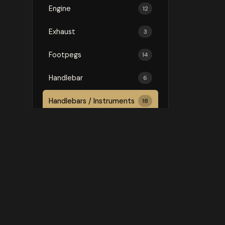
Engine
12
Exhaust
3
Footpegs
14
Handlebar
6
Handlebars / Instruments
18
Luggage
75
Mirror
3
Mirrors
16
Protection
146
Rally Kit
1