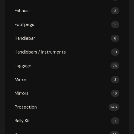
Exhaust
3
Footpegs
14
Handlebar
6
Handlebars / Instruments
18
Luggage
75
Mirror
3
Mirrors
16
Protection
146
Rally Kit
1