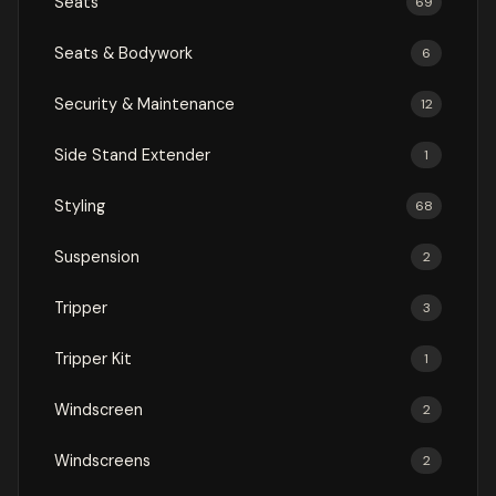
Seats
69
Seats & Bodywork
6
Security & Maintenance
12
Side Stand Extender
1
Styling
68
Suspension
2
Tripper
3
Tripper Kit
1
Windscreen
2
Windscreens
2